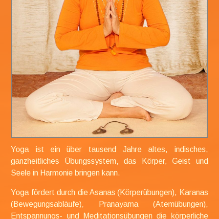
Yoga ist ein über tausend Jahre altes,
indisches,
ganzheitliches Übungssystem, das Körper, Geist und
Seele in Harmonie bringen kann.
Yoga fördert durch die Asanas (Körperübungen), Karanas
(Bewegungsabläufe), Pranayama (Atemübungen),
Entspannungs- und Meditationsübungen die körperliche