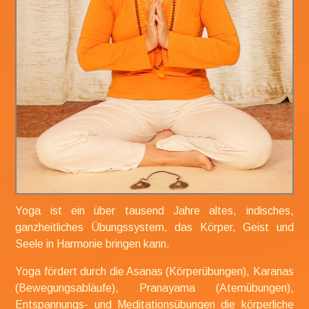
Yoga ist ein über tausend Jahre altes,
indisches,
ganzheitliches Übungssystem, das Körper, Geist und
Seele in Harmonie bringen kann.
Yoga fördert durch die Asanas (Körperübungen), Karanas
(Bewegungsabläufe), Pranayama (Atemübungen),
Entspannungs- und Meditationsübungen die körperliche