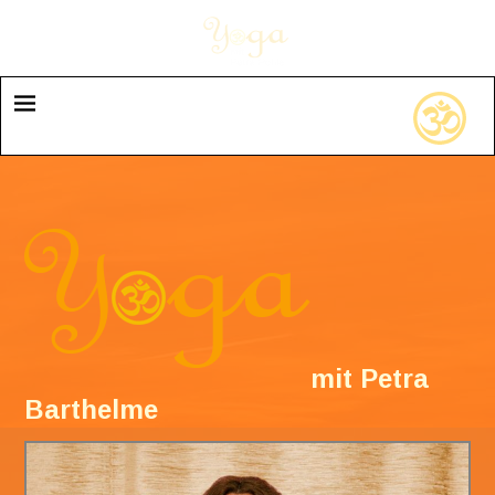
mit Petra
Barthelme