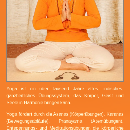
Yoga ist ein über tausend Jahre altes,
indisches,
ganzheitliches Übungssystem, das Körper, Geist und
Seele in Harmonie bringen kann.
Yoga fördert durch die Asanas (Körperübungen), Karanas
(Bewegungsabläufe), Pranayama (Atemübungen),
Entspannungs- und Meditationsübungen die körperliche