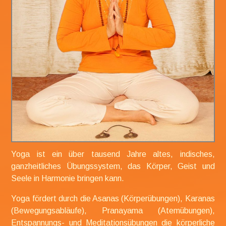
Yoga ist ein über tausend Jahre altes,
indisches,
ganzheitliches Übungssystem, das Körper, Geist und
Seele in Harmonie bringen kann.
Yoga fördert durch die Asanas (Körperübungen), Karanas
(Bewegungsabläufe), Pranayama (Atemübungen),
Entspannungs- und Meditationsübungen die körperliche