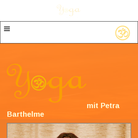
mit Petra
Barthelme