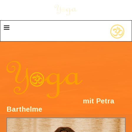
mit Petra
Barthelme