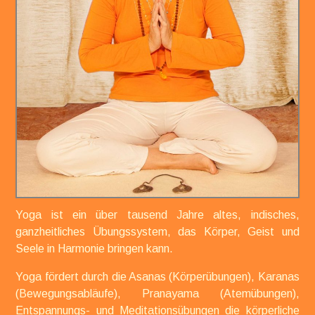
Yoga ist ein über tausend Jahre altes,
indisches,
ganzheitliches Übungssystem, das Körper, Geist und
Seele in Harmonie bringen kann.
Yoga fördert durch die Asanas (Körperübungen), Karanas
(Bewegungsabläufe), Pranayama (Atemübungen),
Entspannungs- und Meditationsübungen die körperliche