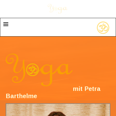
mit Petra
Barthelme